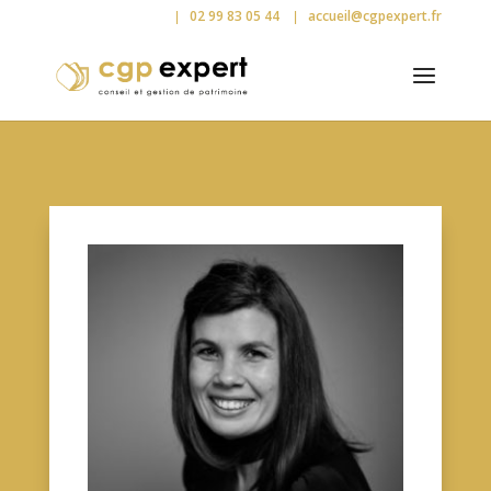
02 99 83 05 44
accueil@cgpexpert.fr