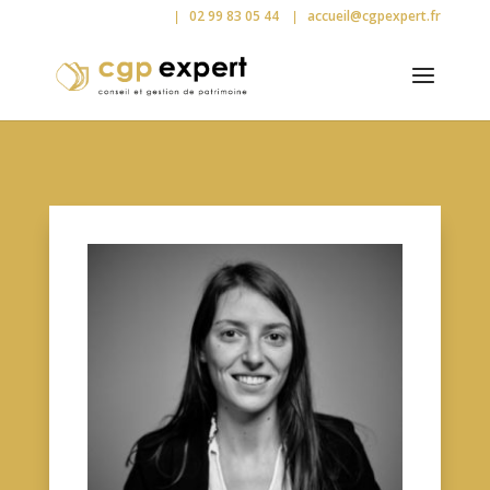
02 99 83 05 44
accueil@cgpexpert.fr