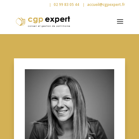
02 99 83 05 44
accueil@cgpexpert.fr