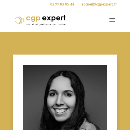
02 99 83 05 44
accueil@cgpexpert.fr